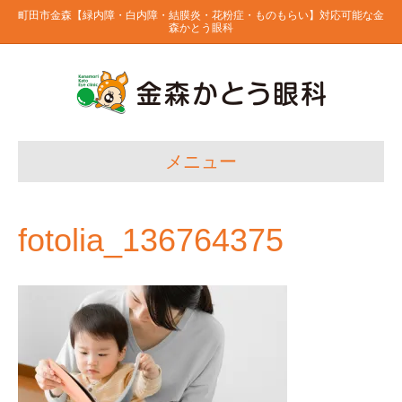
町田市金森【緑内障・白内障・結膜炎・花粉症・ものもらい】対応可能な金
森かとう眼科
メニュー
fotolia_136764375